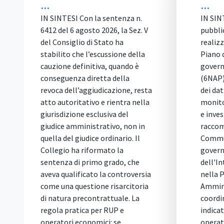
...
...
IN SINTESI Con la sentenza n.
IN SIN
6412 del 6 agosto 2026, la Sez. V
pubbli
del Consiglio di Stato ha
realizz
stabilito che l’escussione della
Piano 
cauzione definitiva, quando è
govern
conseguenza diretta della
(6NAP)
revoca dell’aggiudicazione, resta
dei dat
atto autoritativo e rientra nella
monito
giurisdizione esclusiva del
e inves
giudice amministrativo, non in
raccom
quella del giudice ordinario. Il
Commun
Collegio ha riformato la
govern
sentenza di primo grado, che
dell'In
aveva qualificato la controversia
nella 
come una questione risarcitoria
Ammini
di natura precontrattuale. La
coordi
regola pratica per RUP e
indicat
operatori economici: se
operati